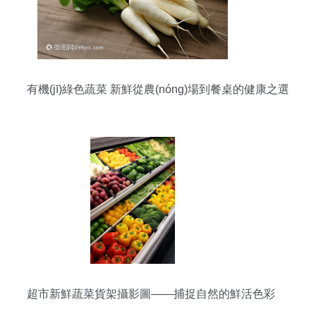
有機(jī)綠色蔬菜 新鮮從農(nóng)場到餐桌的健康之選
超市新鮮蔬菜貨架攝影圖——捕捉自然的鮮活色彩