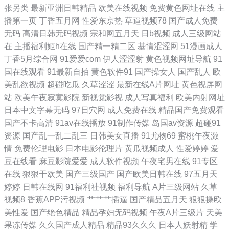
张另类
最新亚洲日韩精品
欧美在线视频
免费黄色网址在线
主
堂成人天堂 91老司机在线观看 91专区在线观看 黑丝美女巨乳 成人亚洲福
播第一页
丁香五月网
性爱东京热
草逼视频78
国产成人免费
无码
高清日韩无码视频
宗和网五月天
日b视频
成人三级网站
利在线观看 在线国产在线国产 91色情在线观看 成人精品大片在线看 国产
在
主播福利姬h在线
国产精一精二区
基情涩涩网
51漫画成人
丁香5月综合网
91爱爱com
伊人涩涩射
黄色视频网址导航
91
资源网 另类视频五区 日本美女中文字幕 91白丝美女 91性吧 东京热人与
国在线观看
91最新自拍
黄色软件91
国产操女人
国产乱人
欧
美乱欲视频
超碰吃瓜
久草涩涩
最新在线A片网址
黄色视屏网
兽一线天 97色色狼友 五月天色色综合 91黑黄网 91一区二区 东方av网址
站
欧美午夜寂寞影院
新视觉影视
成人写真福利
欧美内射网址
日本中文字幕无码
97日穴网
成人免费在线
精品国产免费观看
在线观看 九九视频福利 日韩欧美1 伊人东京热男人 91视频快捷 91次元官
国产不卡高清
91av在线播放
91制作传媒
岛国av资源
超碰91
资源
国产乱一乱二乱三
日韩美女直播
91尤物69
蜜桃午夜激
网首页免费 欧美一级在线 午夜爽爽国产精品免费 91热爆伪娘 AV视屏观
情
免费伦理电影
日本电影伦理片
黄瓜视频成人
性爱婷婷
爱
豆在线看
麻豆影院爱爱
成人软件视频
午夜宅男在线
91专区
看 国产福利喷水视频91 青娱乐91豆花 91大家都在搜 91小电影 国产一区
在线
狠狠干欧美
国产三级国产
国产欧美日韩在线
97五月天
婷婷
日韩在线网
91福利社视频
福利导航
A片三级网站
久草
欧美 蜜豆mv在线看免费版 五月激情婷婷深深爱 91超碰碰 91视频高清免
视频8
香蕉APP污视频
艹艹艹插逼
国产精品五月天
狠狠操欧
美性爱
国产绝色精品
精品孕妇无码视频
午夜A片三级片
天美
费在线播放 91中文字幕网 日韩精品福利导航 91N视频网z 极品黑丝啪啪
果冻传媒
久久国产成人精品
精品93久久久
日本人妖射精
学