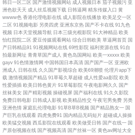
韩日一区二区
国产激情视频网站
成人视频日本
茄子视频污
亚
91原创论坛 av爱福利 avtt亚洲 操操网91 白黑丝导航 东方αv永远免费在线
洲色欲天天
成人丝瓜视频下载
日韩逼网
精东传媒入口
黄
wwww色
香港伦理电影在线
成人影院在线播放
欧美足交一区
国产精品禁久久精品 国产在线ts在线 国模吧一区二区日日干 男人天堂色
二区
91视频电影
另类四虎
亚洲东京热
国产不卡在线
91九色
视频
日本天堂视频导航
日本三级光棍影院
91大神精品
欧美
91N 欧美瑟瑟三区 欧美性爱成人在线 视频就肏屄 婷婷国产精品久久 香蕉
怡红院院二区
爱豆传媒观看网站
综合日韩欧美
草逼网首页
国
产日韩精品91
91视频网站在线
69性影院
福利资源在线
91自
国产高清 亚洲国产另类日韩 伊人干福利社 在线不卡的AV初 91n免费在线
拍最新网址
青青草国产成人
黄色岛国网站
欧美一xxxxx
欧美
gayv
91色情激情网
中国韩国日本高清
国产国产一区
亚洲欧
视频 91福利视频地址导航 91系列在线播放 一本道Av在线资源站 91传媒
洲成人
日韩在线
久久国产影视综合
欧美69潮喷
伦理片app下
载
激情视频国产精品
91草莓久草超碰
成人性爱aa影院
欧美
免费看 91国产精品在线看 91社在线观看 91网站传媒Tv 91资源在线 91在
性爱插插
欧美日韩色黄片
91草莓影院
午夜电影网久久
国产
丝袜美女
国产精彩视频
操碰视屏
国产福利在线
91久久影院
播放 91性爱视频 国产精品成人午夜视频 精品91 久草福利在线观看 久久
免费日韩电影
日韩成人影视
欧美精品性交
午夜宅男免费
另类
亚洲色情
家庭乱伦理电影
91草B草B视频
国产精品熟女一
国
欧美毛 男女草逼视频91 欧美蜜桃一区 欧美图片国产视屏 日韩欧美成人网
产巨乳在线观看
四虎免费91
国内精品无码短片
超碰成人操操
欧美猛交视频
西瓜影院在线观看
欧美做受日韩
国产在线一
国
站在线 婷婷丁香激情色情 亚洲91成人超碰 一区二区不卡日本 影音先锋中
产原创视频在线
国产视频高清
国产丝袜一区
黄色av网址大全