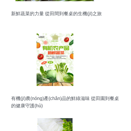
新鮮蔬菜的力量 從田間到餐桌的生機(jī)之旅
有機(jī)農(nóng)產(chǎn)品的鮮綠滋味 從田園到餐桌
的健康守護(hù)