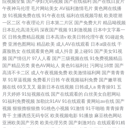
院视频全集
国产孕妇无码视频
国产在线福利
国产在线日皮片
午夜神马伦理
毛片网站美女
AV福利激情毛片
黄色网在线播
放
91视频免费在线
91午夜在线
福利在线视频导航
欧美喷潮
一区二区
午夜理论片
日本第二片区
国产免费大片
精品呦视频
日本乱伦高清无码
深夜国产视频
91刺激视频
日本中文字幕一
区
日韩免费精品视频
日本高清v
欧美日韩伦理午夜
91碰超免
费
亚洲色图网站
精品欧美
成人AV在线观看
日本a级在线
干
露脸熟女
在线观看黄色网
成人抖音
爰上碰91
国产美女91视
频
国产情侣片
97人人看
国产三级视频在线
91免费视频精品
国产精品另类
黄色AV网站人
黄色91福利社
污网址18禁
国产
高清不卡二区
成人午夜视频免费
欧美激情福利网
国产青青青
草
91草逼视频
免费看片日韩
午夜视频福利免费
国产嫩草视
频在线
69叉叉叉
最新日本在线视频
日韩成人a
青青操91
五
月天婷婷
91短视频在线
国产在线观看的
白丝美女自慰网站
91福利免费视频
加勒比91AV
91在线观看
黄网站av在线
国产
视频
狠狠擼狠狠擼
91桃色小视频
91激情
91干啪啪
青青操青
青干
主播诱惑无码专区
欧美视频电影
91播放
麻豆桃色网站
亚洲欧美国产另类
欧美伦理另类
国产刺激对白
在线观看91精