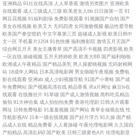
亚洲精品
91社在线高清
人人草香蕉
激情另类图片
亚洲欧美
区AV线 男人色色天堂91 婷婷丁香花一区 变态另类先锋 91亚洲精品青草
在线观看
成人三级成人三级
欧美老女人bb
日日操第一页
91
网豆花视频
91福利剧场
免费影视观看
91视频国产自拍
国产
依 性感美女日本午夜视频 九九精品成人 九九激情网 操B日韩 91黄色直播
美女在线视频
欧美又大
无码四虎
女同激吻视频
极品性爱导航
欧美国产拳交喷奶
中文字幕第三页
超碰成人影视
欧美日韩中
小电影 伪娘69一区二区 精品伦A片视频 91猫先生在线观看 亚州综合色图
文一区
手机看片1204
91色快播
福利撸影院
激情五月天国产
综合网五月天
美女主播青草
国产高清不卡视频
四虎影视
欧美
久草网成人 91视频网 色色剧场 国产性爱不卡在线观看 大香蕉亚洲伊人
一区在线
操碰视频
五月天婷婷欧美
欧美大BB
国产福利啪啪
欧洲成人午夜精品
国产精品美乳
男人操蜜桃视频
无码射精网
91最新地址永久入口 先锋av网址 91在线看视频 成人97超碰香蕉在线 91
站
18成年人网站
日本高清电影网
男女啪啪午夜视频
免费电
影在线观看
亚洲ab
成人少妇视频导航
91国产小青蛙
国产成
熟女露脸 91传播媒免费入口 影音先锋在线视频婷婷 91色超碰香蕉 成人福
年免费网站
国产视频高清在线
精品香蕉
求a片网址
麻豆tv在
线观看
在线撸丝片
91草碰
国产成人激情视频
黑料吃瓜精品
利导航大全 大香蕉热 韩国无码激情 另类四区 青青草青草操 四虎性交影院
偷拍
91大神合集
成人拍拍拍免费
香港伦理剧
日韩大片观看
网址
日韩免费电影
91羞羞视频
国产网站
青草全福视在线
性
亚洲婷婷综合网 91叉逼 91密桃美女下载 俺来也听听婷婷是 91豆花永久
导航影视AV
日本一级在线视频
国产好片浮力
91久操
国产精
品成人在线
精品免费看
人人看操碰
午夜伦理电影网
久久国自
网站在线观看 俺也去激情网 福利姬网站在线观看 黄色Av片区 婷婷午夜福
产拍精品
高清乱码0
国产欧美
日韩三级黄色A片
伦理电影亚