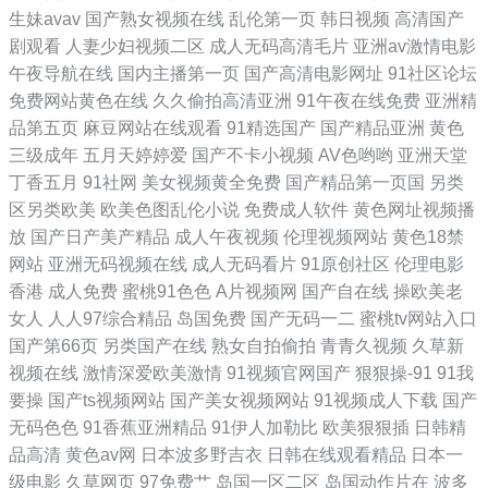
生妹avav
国产熟女视频在线
乱伦第一页
韩日视频
高清国产
免费观看 97国语资源 九色91国产 草莓视屏s 91第一国产视频导航 91ri精
剧观看
人妻少妇视频二区
成人无码高清毛片
亚洲av激情电影
午夜导航在线
国内主播第一页
国产高清电影网址
91社区论坛
品 青青草原香蕉久久 国产ts网站在线观看 91视频黄瓜视频 婷婷五月天资
免费网站黄色在线
久久偷拍高清亚洲
91午夜在线免费
亚洲精
品第五页
麻豆网站在线观看
91精选国产
国产精品亚洲
黄色
源站 久久精品超碰 不卡av影院在线观看 91看片网页 老牛av综合资源站
三级成年
五月天婷婷爱
国产不卡小视频
AV色哟哟
亚洲天堂
丁香五月
91社网
美女视频黄全免费
国产精品第一页国
另类
影音先锋看A片 超碰国产在线久草91 九九这里只有精品 青草成人在线视
区另类欧美
欧美色图乱伦小说
免费成人软件
黄色网址视频播
放
国产日产美产精品
成人午夜视频
伦理视频网站
黄色18禁
频 午夜男女 91精品在线观看网页入口 老司机成人福利导航 婷婷五月天色
网站
亚洲无码视频在线
成人无码看片
91原创社区
伦理电影
香港
成人免费
蜜桃91色色
A片视频网
国产自在线
操欧美老
图图片 91国产网址 深夜网站91 91porny九色 91视频手机最新网址 豆花
女人
人人97综合精品
岛国免费
国产无码一二
蜜桃tv网站入口
国产第66页
另类国产在线
熟女自拍偷拍
青青久视频
久草新
社区久久 久久伊人蜜桃 91久大香蕉 国产情色在线一区二区 欧美久久精品
视频在线
激情深爱欧美激情
91视频官网国产
狠狠操-91
91我
要操
国产ts视频网站
国产美女视频网站
91视频成人下载
国产
无码色色
91香蕉亚洲精品
91伊人加勒比
欧美狠狠插
日韩精
品高清
黄色av网
日本波多野吉衣
日韩在线观看精品
日本一
级电影
久草网页
97免费艹
岛国一区二区
岛国动作片在
波多