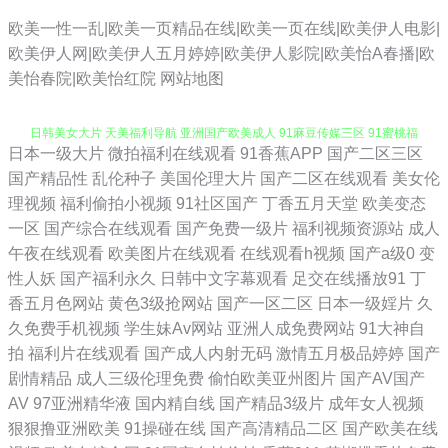
欧美一性一乱|欧美一页精品在线|欧美一页在线|欧美伊人电影|
欧美伊人网|欧美伊人五月婷婷|欧美伊人影院|欧美怡A春播|欧
美怡春院|欧美怡红院
网站地图
日本一级大片
微拍福利在线观看
91香蕉APP
国产二区三区
日韩中文字幕有码 激情深爱96 三级久久视频 日韩精品1 日韩高级经典AV
国产精品性
乱伦种子
美国伦理大片
国产二区在线观看
美女伦
理视频
福利偷拍小视频
91社区国产
丁香五月天堂
欧美变态
日韩美女大片 天美福利导航 亚洲国产欧美成人 91麻豆传媒三区 91蜜桃福
一区
国产综合在线观看
国产免费一级片
福利视频资源站
成人
午夜在线观看
欧美图片在线观看
在线观看h视频
国产a级0
变
利视频 91在线网址 国产ts在线观看网页 九九大香蕉伊人视频 老司机剧场
性人妖
国产福利永久
日韩中文字幕观看
足交在线播放91
丁
香五月色网站
黄色3级抢网站
国产一区二区
日本一级婬片
久
日韩五码 婷婷五月天激情文学 91N综合视频 91群交 91偷拍在线 91视频
久免费手机视频
学生妹Av网站
亚洲人成免费网站
91大神自
拍
福利片在线观看
国产成人内射无码
激情五月极品婷婷
国产
在线观看网站 欧美亚性交 日韩国产在线 四虎AV影库 天堂色情网 亚洲福
剧情精品
成人三级伦理免费
偷怕欧美亚州图片
国产AV国产
AV
97亚洲精华液
国内精自线
国产精品3级片
成年女人视频
利丝 性午夜京东性 伊人东京热男人 91次元免费观看 91麻豆竹菊国产精品
狠狠撸亚洲欧美
91操碰在线
国产高清精品二区
国产欧美在线