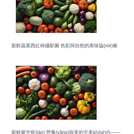
新鮮蔬菜西紅柿攝影圖 色彩與自然的美味協(xié)奏
新鮮紫甘藍(lán) 營養(yǎng)與美的完美結(jié)合——