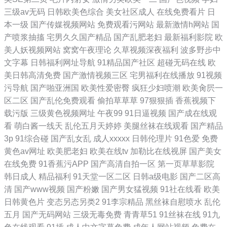
三级av无码
日韩欧美色综合
美女社区成人
在线免费看片
日
本一级
国产传媒视频网站
免费观看污网站
最新激情h网站
国
产喷浆抽搐
宅男久久国产精品
国产乱肥老妇
最新福利影院
欧
美人妖视频网站
窝窝午夜理论
久草视频深夜福利
波多野步中
文字幕
日韩福利网址导航
91精品国产社区
超碰无码在线
欧
美日韩高清免费
国产激情视频三区
宅男福利在线播放
91视频
污导航
国产啪亚洲国
欧美性爱密臀
疯狂少妇喷潮
欧美肏屄一
区二区
国产乱伦免费观看
偷拍草草草
97狠狠插
香蕉视频下
载污版
三级黄色视频网址
午夜99
91日逼视频
国产成在线观
看
萌白酱一线天
乱伦五月天婷婷
美腿丝袜在线观看
国产精品
3p
91综合碰
国产乱女乱
成人xxxxx
日韩伦理片
91色爱
免费
黄色av网址
欧美肥老妇
欧美在线tv
加勒比在线视屏
国产美女
在线免费
91香蕉污APP
国产高清自拍一区
第一页草草影院
韩日成人
精品福利
91天堂一区二区
日韩a级电影
国产二区高
清
国产www视频
国产粉嫩
国产男女猛视频
91社在线看
欧美
日韩黄色片
变态另态另类2
91李宗精品
黑丝袜自慰喷水
乱伦
五月
国产无码网站
三级无毒免费
青青草51
91丝袜在线
91九