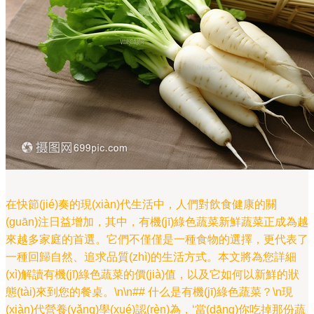
在快節(jié)奏的現(xiàn)代生活中，人們對飲食健康的關
(guān)注日益增加，其中，有機(jī)綠色蔬菜新鮮蔬菜正成為越
來越多家庭的首選。它們不僅僅是一種食物的選擇，更代表了
一種回歸自然、追求品質(zhì)的生活方式。本文將為您詳細
(xì)解讀有機(jī)綠色蔬菜的價(jià)值，以及它如何以新鮮的狀
態(tài)來到您的餐桌。\n\n## 什么是有機(jī)綠色蔬菜？\n現
(xiàn)代營養(yǎng)學(xué)認(rèn)為，‘當(dāng)你吃掉那份蔬