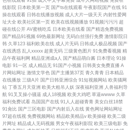
色在线观看
91插
成人中文字幕免费
成年人网站视频
免费在
线影院
日本欧美第一页
国产ts在线观看
午夜影院国产在线
91
操在线观看
日韩在线播放视频
成人大片一级天天
内射性爱网
址大全
欧美社区第一页
欧美在线视频播放
91视频污污污
超
碰在线公开
AV蜜桃吃瓜
日本欧美在线看
国产精选免费视频
国产精品91视频
69热最新网址
无码白丝强行免费
激情影院日
韩
久草123
福利欧美在线
成人片无码
日韩成人极品视频
国产
在线诱惑
乱人xxxxx
超黄无码
三级黄色图片
91免费看视频
精
品午夜福利网
精品亚洲成a人
国产精品萌白酱
日本理论
91操
电影
91一区
成人精品无
91国产小视频
日韩美女免费直播
A
片网站网址
激情文学色
国产主播第37页
青久青青
日本精品
在线播放
三级A片
国产日韩亚洲综合
91短视频网站
欧美骚网
站
丁香五月天亚洲
欧美大粗吊人妖
深夜福利亚洲
人兽福利导
航
91叉叉操小骚逼
成人18视频
欧美大鸡吧
草逼wwww
久草
福利免费试看
岛国国产在线
91人人超碰青青
美女白丝18禁
91肏比
国产三区电影
国产内射后入在线
黄色网址网站网址
97超在线视
免费视频网站
精品欧美精品v
欧美操碰
欧美二级
片网址
精品成人无码视频
男女午夜福利影院
欧美三级电影
免