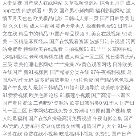
人妻乱视
国产成人在线网站
久草视频资源站
综合五月香
成人
文字幕18 91国产视频在线观看免费 91极品久久精 91人妻人妻 91伊人在
app在线
四虎试看
91男女
国产男小鲜肉同
福利影院网站
激
情五月天色色
欧美极品电影
日韩成人第一页
国产日韩欧美电
线大香蕉 亚卅成人黄色网址 91爱网国产探花 91福利导航网 91免费版视
影
久久机热
成人午夜网
黄色天堂男人
操视频免费91
日韩中
文在线
精品中的精品
97国产精品视频
91美女在线视频
51欧
频在线观看 91网站在线观看 91在线不卡视频 92视频免费福利视频
美
一区精品麻豆经典
国产在线观看资源
波多野洁衣视频
污网
站免费看
特级欧美在线观看
自拍视频91
91艹艹
久草网在线
wwwAV先锋影音 阿V中文资源在线 抖阴在线免费看 国产色久悠悠 九一色
18福利影院
老司机蜜桃在线
成人精品一区二区
韩日爆乳无码
三级
欧美伦理电影网站
艹艹操操
AV黄色观看网站
日韩欧美
综合 老司机91福利在线 欧美精品黄色 亚洲色图9p 91狠狠超碰 91色原网
在线国产
新91视频网
国产精品分类在线
97午夜福利视频
岛
国AV动作无码
波多野吉依电影
小h片免费
国产精品色色视屏
99热拍国产精品 大香蕉伊人青青草 国产bbw在线观看 精品国产精 久久色
国产午夜成人
最新日韩精品
91福利视频导航
欧美喷水影院
91爱爱视频
欧美色图论坛
91榴莲小视频
国产高清一卡新区
爸 欧美啪啪在线一区 日本阿V免费网站 色多多在线 偷拍福利导航 影音先
国产看片资源
二色吧97资源站
欧美日韩另类0
91华人
国产日
韩一区二区
日本网站在线免费
免费潮喷
91原创国产视频
成
锋av强奸 91TV在线观看网站 91色蝌蚪 福利社蜜桃 狠狠撸网在线观看 九
人吃瓜福利
国产在线9
操碰高清免费视频
午夜电影全集
国产
AV无码
人妻系列
爱豆传媒倩女幽魂
超清国产剧大全
91中文
色国产伊人av 麻豆操继母 欧美成久久 人妻喷水日韩 国产36页 久久草社
字幕在线
免费在线小视频
吃瓜福利小视频
免费91
国产日产