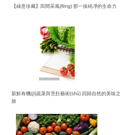
【綠意珍藏】田間采風(fēng) 那一抹純凈的生命力
新鮮有機(jī)蔬菜與烹飪藝術(shù) 回歸自然的美味之
旅