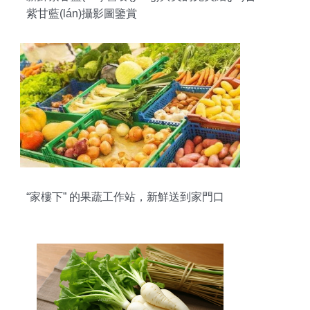
紫甘藍(lán)攝影圖鑒賞
“家樓下” 的果蔬工作站，新鮮送到家門口