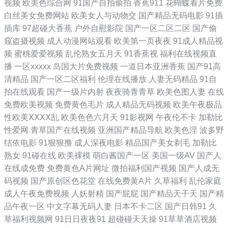
视频
欧美色综合网
91国产自拍偷拍
香蕉911
花蝴蝶看片免费
一级 91性爱视频 91在线免费观看视频网站 92免费福利视频 福利av在线
白丝美女免费网站
欧美女人与动物交
国产精品无码电影
91插
插库
97超碰大香蕉
户外自慰影院
国产一区二区二区
国产偷
岛国搬运工首页97 国产精品色区 国产欧美岛国 国产精品久久欠 韩国
窥盗摄视频
成人动漫网站观看
欧美第一页夜夜
91成人精品视
频
蜜桃爱爱视频
乱伦熟女五月天
91香蕉视
福利在线视频直
avwuma 国产色性日韩 久久狠狠狠狠狠狠 另类av导航 91户外露出在线观
播
一区xxxxx
岛国大片免费视频
一道日本亚洲香蕉
国产91高
清精品
国产一区二区福利
伦理在线播放
人妻无码精品
91自
看 91久久香蕉国产 91视频porn蝌蚪 91视频免费版网站 91在线视频在线
拍在线观看
国产一级片内射
夜夜骑青青草
欧美色图人妻
在线
免费欧美视频
免费黄色毛片
成人精品无码视频
欧美午夜极品
观看 91在线免费观看高清 东方AV凹凸资源日站 狠狠干天天干 久久国产
性欧美ⅩⅩⅩⅩ乱
欧美色色六月天
91影视网
午夜伦不卡
加勒比
性爱网
青草国产在线视频
亚洲国产精品导航
欧美色淫
波多野
精品国产精品 欧美色图19p 欧美强奸 欧美日韩精品内射经典 性国产精品
结依电影
91狠狠撸
成人深夜电影
精品国产美女剃毛
加勒比
熟女
91碰在线
欧美裸模
萌白酱国产一区
美国一级AV
国产人
91高端外围在线观看 91入口成人 91在线不卡视频 91伊人大 91网站入口
在线成免费
免费黄色A片网址
微拍福利国产视频
国产人成无
码视频
国产原创区色花堂
在线免费黄A片
久草福利
乱伦家庭
桃色 91在线视频导航 91在线免费观看种子视频 成人精品尤物在线 麻豆
成人午夜免费视频
人妖射精
国产屁屁
国产精品天干天
国产精
品午夜一区
中文字幕无码人妻
日本不卡二区
国产日韩91
久
Av 夜精品色国产精品 91N福利网 91蜜桃伊人在线播放 91网页免费破解
草福利视频网
91日日夜夜91
超碰碰天天操
91草草酒店视频