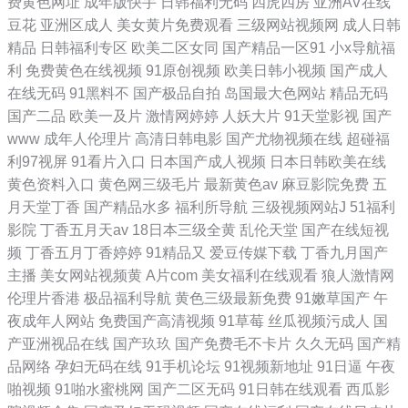
费黄色网址
成年版快手
日韩福利无码
四虎四房
亚洲AV在线
豆花
亚洲区成人
美女黄片免费观看
三级网站视频网
成人日韩
精品
日韩福利专区
欧美二区女同
国产精品一区91
小x导航福
利
免费黄色在线视频
91原创视频
欧美日韩小视频
国产成人
在线无码
91黑料不
国产极品自拍
岛国最大色网站
精品无码
国产二品
欧美一及片
激情网婷婷
人妖大片
91天堂影视
国产
www
成年人伦理片
高清日韩电影
国产尤物视频在线
超碰福
利97视屏
91看片入口
日本国产成人视频
日本日韩欧美在线
黄色资料入口
黄色网三级毛片
最新黄色av
麻豆影院免费
五
月天堂丁香
国产精品水多
福利所导航
三级视频网站J
51福利
影院
丁香五月天av
18日本三级全黄
乱伦天堂
国产在线短视
频
丁香五月丁香婷婷
91精品又
爱豆传媒下载
丁香九月国产
主播
美女网站视频黄
A片com
美女福利在线观看
狼人激情网
伦理片香港
极品福利导航
黄色三级最新免费
91嫩草国产
午
夜成年人网站
免费国产高清视频
91草莓
丝瓜视频污成人
国
产亚洲视品在线
国产玖玖
国产免费毛不卡片
久久无码
国产精
品网络
孕妇无码在线
91手机论坛
91视频新地址
91日逼
午夜
啪视频
91啪水蜜桃网
国产二区无码
91日韩在线观看
西瓜影