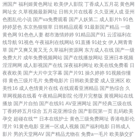
洲国产
福利姬黄色网址
欧美伊人影院
丁香成人五月花
黄色网
利 最新黑料吃瓜AV 91网站高清在线观看 国产98 精品一二三系列AV 熟女
网址女
久草视频最新网址
日韩大片在线看
久久亚洲人成
亚州
色图乱伦小说
国产va免费观看
国产人妖第二
成人影片h
91色
国产香蕉 亚洲天堂精品视频 91肛交在线视频导航 91推特网红自慰喷水
婷婷瑟色
东京热狠狠草
日韩精品观看
91最新国产精品
一级
黄色网
91色色人妻
都市激情婷婷
91精品国产91
云涩福利在
91导航在线观看 欧美一区二区免费人妻 亚欧色图自拍 91麻豆精品传媒视
线导航
91视色
午夜福利在线网站
91直播
91处女
伊人网青青
草
国产又爽又黄又无
久草福利资源网
东方成人在线
国产一级
频 av网站在线看不卡 福利视频a 极品在线视频 欧美韩美a一区精品 深夜
免费大片
成年免费视频网站
国产在线播放网站
亚洲日本视频
淫淫网网
成人影视国产在线
深夜福利网址
欧美在线免费看
日
在线91 国产群pav 九色91在线 东方在线之成人Av 久久金品视频 色悠悠
夜夜欧美
国产大片中文字幕
国产片91
操久婷婷
91视频你懂
得
黄色三级片毛片
免费电影片
日韩欧美爱爱
成人亚洲区
欧
网址 91导航在线观看网站入口 91天堂9199 www影音先锋av 国产草一区
美性16
成人色情黄片在线
在线观看亚洲精品
国产热综合
久
草网视频在线看
午夜精品网影院
伦理片完整版
黄视网站在线
二区三区 免费传媒视频传媒 亚洲黄页大全免费看 91福利视屏免费试看 91
播放
国产片自拍
国产在线91
AV亚洲网址
国产经典三级在线
丁香婷婷五月综合
五月花亚洲综合
国产影院第一页
乱码欧美
亚洲精品无码万宁 成人是频线观 国产足交 女同网站 精品欧美一级乱黄 丝
孕交
超碰在线艹
日本在线护士
黄色三级免费网址
香港电影伦
理片
91黄色电影
亚洲一区成人视频
国产福利电影
日韩成人
袜美腿足交 91n福利姬视频 白丝91 国产视频二区 欧美啪啪啪一区二区 天
影片
男的天堂网AV
国产精品尤物在
免费a一毛片
欧美肠交扩